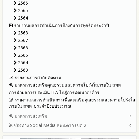
2566
ทุจริตของสำนักงานเขตพื้นที่การศึกษา ประจำงบประมาณ
รายงานผลปี 2566
2565
รายงานผลปี 2565
2564
รายงานผลปี 2564
รายงานผลการดำเนินการป้องกันการทุจริตประจำปี
คู่มือหรือแนวทางการปฏิบัติงานของเจ้าหน้าที่
2568
คู่มือหรือแนวทางการขอรับบริการสำหรับผู้รับบริการหรือผู้มา
2567
ติดต่อ
2566
ระบบการให้บริการผ่านช่องทางออนไลน์ (E-Service)
2565
My Office
2564
My School
2563
SL-WEB
รายงานการกำกับติดตาม
BRSS
มาตรการส่งเสริมคุณธรรมและความโปร่งใสภายใน สพท.
ACC Tak2
การนำผลการประเมิน ITA ไปสู่การพัฒนาองค์กร
ข้อมูลสถิติการให้บริการ
รายงานผลการดำเนินการเพื่อส่งเสริมคุณธรรมและความโปร่งใส
ภายใน สพท. ประจำปีงบประมาณ
มาตรการส่งเสริม
ช่องทาง Social Media สพป.ตาก เขต 2
มาตรการเผยแพร่ข้อมูลต่อสาธารณะ
มาตรการส่งเสริมความโปร่งใสในการจัดซื้อจัดจ้าง
Q&A / ชมเชย / เสนอแนะ