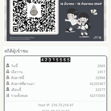
สถิติผู้เข้าชม
วันนี้
2065
เมื่อวาน
2417
สัปดาห์นี้
22966
สัปดาห์ที่ผ่านมา
42255407
เดือนนี้
32577
รวมทั้งหมด
42315565
Your IP: 216.73.216.47