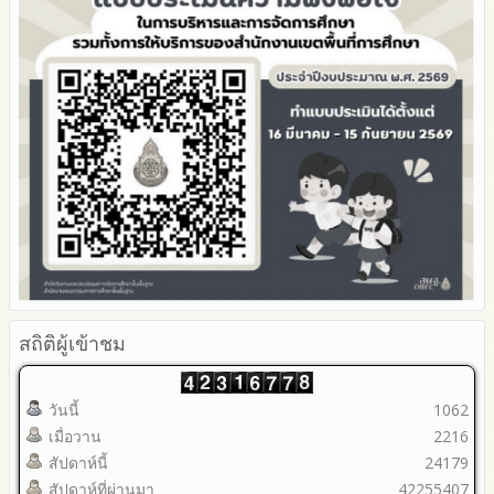
ภายใน สพท. ประจำปีงบประมาณ
สถิติผู้เข้าชม
วันนี้
1062
เมื่อวาน
2216
สัปดาห์นี้
24179
สัปดาห์ที่ผ่านมา
42255407