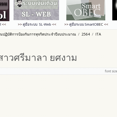
l
<<
>>
คู่มือระบบ SL-Web
<<
>>
คู่มือระบบ
SmartOB
EC
<<
นปฏิบัติการป้องกันการทุจริตประจำปีงบประมาณ
2564
ITA
างสาวศรีมาลา ยศงาม
font siz