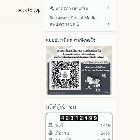
มาตรการส่งเสริม
back to top
ช่องทาง Social Media
มาตรการเผยแพร่ข้อมูลต่อ
สพป.ตาก เขต 2
สาธารณะ
มาตรการส่งเสริมความโปร่งใสใน
Q&A / ชมเชย / เสนอแนะ
การจัดซื้อจัดจ้าง
แบบประเมินความพึงพอใจ
Facebook เพจ สพป.ตาก 2
มาตราการจัดการเรื่องร้องเรียน
Youtube ช่อง สพป.ตาก เขต 2
การทุจริต
Youtube เรื่องเล่าข่าวตาก 2
มาตรการป้องกันการรับสินบน
มาตรการป้องกันการขัดกัน
ระหว่างผลประโยชน์ส่วนตนกับ
ส่วนรวม
มาตรการตรวจสอบการใช้ดุลพินิจ
มาตราการให้ผู้มีส่วนได้ส่วนเสียมี
ส่วนร่วม
สถิติผู้เข้าชม
วันนี้
1416
เมื่อวาน
2469