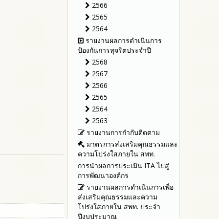
รายงานผลปี 2566
พ.ศ.2567
ประจำปีงบประมาณ
2566
รายงานผลปี 2565
ประกาศต่างๆ เกี่ยวกับการจัดซื้อ
รายงานผลการดำเนินการตาม
2565
จัดจ้างหรือการจัดหาพัสดุ
แผนบริหารจัดการความเสี่ยงการ
รายงานผลปี 2564
2564
ทุจริตของสำนักงานเขตพื้นที่การ
แผนการจัดซื้อจัดจ้างหรือ
คู่มือหรือแนวทางการปฏิบัติงาน
รายงานผลการดำเนินการ
ศึกษา ประจำงบประมาณ
แผนการจัดหาพัสดุ
ของเจ้าหน้าที่
ป้องกันการทุจริตประจำปี
คู่มือหรือแนวทางการขอรับ
2568
บริการสำหรับผู้รับบริการหรือผู้มา
2567
ติดต่อ
2566
ระบบการให้บริการผ่านช่อง
2565
ทางออนไลน์ (E-Service)
2564
My Office
2563
My School
รายงานการกำกับติดตาม
SL-WEB
มาตรการส่งเสริมคุณธรรมและ
BRSS
ความโปร่งใสภายใน สพท.
ACC Tak2
การนำผลการประเมิน ITA ไปสู่
การพัฒนาองค์กร
รายงานผลการดำเนินการเพื่อ
ส่งเสริมคุณธรรมและความ
โปร่งใสภายใน สพท. ประจำ
ปีงบประมาณ