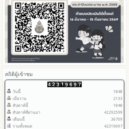
สถิติผู้เข้าชม
วันนี้
1848
เมื่อวาน
2133
สัปดาห์นี้
1848
สัปดาห์ที่ผ่านมา
42292599
เดือนนี้
36709
รวมทั้งหมด
42319697