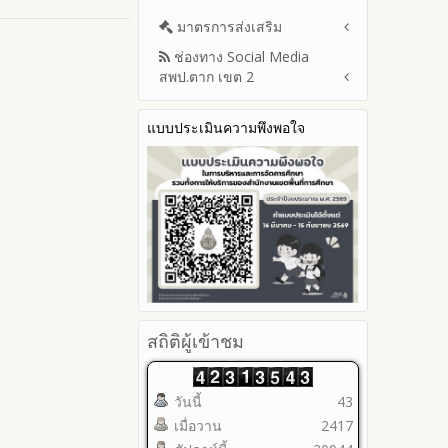
มาตรการส่งเสริม
ช่องทาง Social Media
มาตรการเผยแพร่ข้อมูลต่อ
สพป.ตาก เขต 2
สาธารณะ
มาตรการส่งเสริมความโปร่งใสใน
Q&A / ชมเชย / เสนอแนะ
การจัดซื้อจัดจ้าง
แบบประเมินความพึงพอใจ
Facebook เพจ สพป.ตาก 2
มาตราการจัดการเรื่องร้องเรียน
Youtube ช่อง สพป.ตาก เขต 2
การทุจริต
Youtube เรื่องเล่าข่าวตาก 2
มาตรการป้องกันการรับสินบน
มาตรการป้องกันการขัดกัน
ระหว่างผลประโยชน์ส่วนตนกับ
ส่วนรวม
มาตรการตรวจสอบการใช้ดุลพินิจ
มาตราการให้ผู้มีส่วนได้ส่วนเสียมี
ส่วนร่วม
สถิติผู้เข้าชม
วันนี้
43
เมื่อวาน
2417