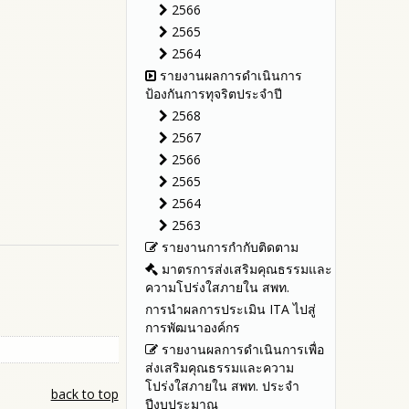
รายงานผลปี 2566
ประจำปีงบประมาณ
2566
รายงานผลปี 2565
รายงานผลการดำเนินการตาม
2565
แผนบริหารจัดการความเสี่ยงการ
รายงานผลปี 2564
2564
ทุจริตของสำนักงานเขตพื้นที่การ
คู่มือหรือแนวทางการปฏิบัติงาน
รายงานผลการดำเนินการ
ศึกษา ประจำงบประมาณ
ของเจ้าหน้าที่
ป้องกันการทุจริตประจำปี
คู่มือหรือแนวทางการขอรับ
2568
บริการสำหรับผู้รับบริการหรือผู้มา
2567
ติดต่อ
2566
ระบบการให้บริการผ่านช่อง
2565
ทางออนไลน์ (E-Service)
2564
My Office
2563
My School
รายงานการกำกับติดตาม
SL-WEB
มาตรการส่งเสริมคุณธรรมและ
BRSS
ความโปร่งใสภายใน สพท.
ACC Tak2
การนำผลการประเมิน ITA ไปสู่
ข้อมูลสถิติการให้บริการ
การพัฒนาองค์กร
รายงานผลการดำเนินการเพื่อ
ส่งเสริมคุณธรรมและความ
โปร่งใสภายใน สพท. ประจำ
back to top
ปีงบประมาณ