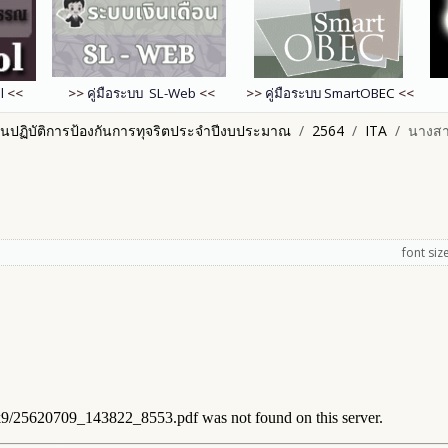
l
<<
>>
คู่มือระบบ SL-Web
<<
>>
คู่มือระบบ
SmartOB
EC
<<
นปฏิบัติการป้องกันการทุจริตประจำปีงบประมาณ
2564
ITA
นางสา
font siz