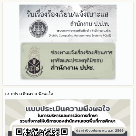
Q&A / ชมเชย / เสนอแนะ
รายงานผลปี 2568
2567
มาตราการจัดการเรื่องร้องเรียนการทุจริต
รายงานผลการดำเนินการตามแผนบริหารจัดการความเสี่ยงการ
Facebook เพจ สพป.ตาก 2
รายงานผลปี 2567
2566
ทุจริตของสำนักงานเขตพื้นที่การศึกษา ประจำงบประมาณ
มาตรการป้องกันการรับสินบน
Youtube ช่อง สพป.ตาก เขต 2
รายงานผลปี 2566
2565
มาตรการป้องกันการขัดกันระหว่างผลประโยชน์ส่วนตนกับส่วนรวม
Youtube เรื่องเล่าข่าวตาก 2
รายงานผลปี 2565
2564
มาตรการตรวจสอบการใช้ดุลพินิจ
รายงานผลปี 2564
รายงานผลการดำเนินการป้องกันการทุจริตประจำปี
มาตราการให้ผู้มีส่วนได้ส่วนเสียมีส่วนร่วม
คู่มือหรือแนวทางการปฏิบัติงานของเจ้าหน้าที่
2568
คู่มือหรือแนวทางการขอรับบริการสำหรับผู้รับบริการหรือผู้มา
2567
ติดต่อ
2566
ระบบการให้บริการผ่านช่องทางออนไลน์ (E-Service)
2565
My Office
2564
My School
2563
SL-WEB
รายงานการกำกับติดตาม
BRSS
มาตรการส่งเสริมคุณธรรมและความโปร่งใสภายใน สพท.
แบบประเมินความพึงพอใจ
ACC Tak2
การนำผลการประเมิน ITA ไปสู่การพัฒนาองค์กร
ข้อมูลสถิติการให้บริการ
รายงานผลการดำเนินการเพื่อส่งเสริมคุณธรรมและความโปร่งใส
ภายใน สพท. ประจำปีงบประมาณ