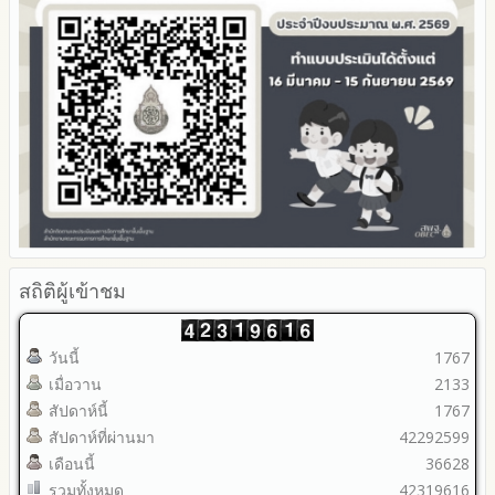
สถิติผู้เข้าชม
วันนี้
1767
เมื่อวาน
2133
สัปดาห์นี้
1767
สัปดาห์ที่ผ่านมา
42292599
เดือนนี้
36628
รวมทั้งหมด
42319616