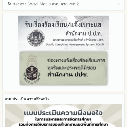
2569
ช่องทาง Social Media สพป.ตาก เขต 2
มาตรการเผยแพร่ข้อมูลต่อสาธารณะ
การเปิดโอกาสให้มีส่วนร่วมในการดำเนินงานปีงบประมาณ
การประเมินความเสี่ยงการทุจริต ในสำนักงานเขตพื้นที่การศึกษา
รายงานผลการดำเนินงานประจำปี
2568
ประจำปีงบประมาณ
มาตรการส่งเสริมความโปร่งใสในการจัดซื้อจัดจ้าง
Q&A / ชมเชย / เสนอแนะ
รายงานผลปี 2568
2567
มาตราการจัดการเรื่องร้องเรียนการทุจริต
รายงานผลการดำเนินการตามแผนบริหารจัดการความเสี่ยงการ
Facebook เพจ สพป.ตาก 2
รายงานผลปี 2567
2566
ทุจริตของสำนักงานเขตพื้นที่การศึกษา ประจำงบประมาณ
มาตรการป้องกันการรับสินบน
Youtube ช่อง สพป.ตาก เขต 2
รายงานผลปี 2566
2565
มาตรการป้องกันการขัดกันระหว่างผลประโยชน์ส่วนตนกับส่วนรวม
Youtube เรื่องเล่าข่าวตาก 2
รายงานผลปี 2565
2564
มาตรการตรวจสอบการใช้ดุลพินิจ
รายงานผลปี 2564
รายงานผลการดำเนินการป้องกันการทุจริตประจำปี
มาตราการให้ผู้มีส่วนได้ส่วนเสียมีส่วนร่วม
คู่มือหรือแนวทางการปฏิบัติงานของเจ้าหน้าที่
2568
คู่มือหรือแนวทางการขอรับบริการสำหรับผู้รับบริการหรือผู้มา
2567
ติดต่อ
2566
ระบบการให้บริการผ่านช่องทางออนไลน์ (E-Service)
2565
My Office
2564
My School
2563
SL-WEB
รายงานการกำกับติดตาม
BRSS
มาตรการส่งเสริมคุณธรรมและความโปร่งใสภายใน สพท.
แบบประเมินความพึงพอใจ
ACC Tak2
การนำผลการประเมิน ITA ไปสู่การพัฒนาองค์กร
ข้อมูลสถิติการให้บริการ
รายงานผลการดำเนินการเพื่อส่งเสริมคุณธรรมและความโปร่งใส
ภายใน สพท. ประจำปีงบประมาณ