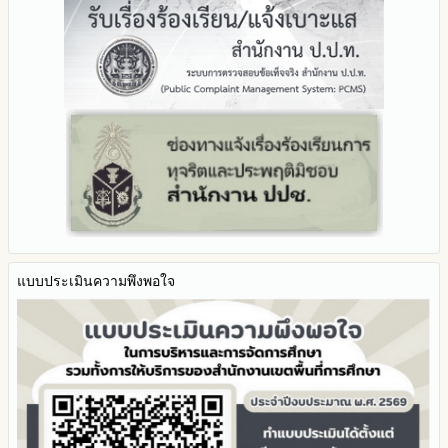
Facebook เพจ สพป.ตาก 2
รายงานผลปี 2567
2566
ทุจริตของสำนักงานเขตพื้นที่การศึกษา ประจำงบประมาณ
มาตรการป้องกันการรับสินบน
Youtube ช่อง สพป.ตาก เขต 2
รายงานผลปี 2566
2565
มาตรการป้องกันการขัดกันระหว่างผลประโยชน์ส่วนตนกับส่วนรวม
Youtube เรื่องเล่าข่าวตาก 2
รายงานผลปี 2565
2564
มาตรการตรวจสอบการใช้ดุลพินิจ
รายงานผลปี 2564
รายงานผลการดำเนินการป้องกันการทุจริตประจำปี
มาตราการให้ผู้มีส่วนได้ส่วนเสียมีส่วนร่วม
คู่มือหรือแนวทางการปฏิบัติงานของเจ้าหน้าที่
2568
คู่มือหรือแนวทางการขอรับบริการสำหรับผู้รับบริการหรือผู้มา
2567
ติดต่อ
2566
ระบบการให้บริการผ่านช่องทางออนไลน์ (E-Service)
2565
My Office
2564
My School
2563
SL-WEB
รายงานการกำกับติดตาม
BRSS
มาตรการส่งเสริมคุณธรรมและความโปร่งใสภายใน สพท.
แบบประเมินความพึงพอใจ
ACC Tak2
การนำผลการประเมิน ITA ไปสู่การพัฒนาองค์กร
ข้อมูลสถิติการให้บริการ
รายงานผลการดำเนินการเพื่อส่งเสริมคุณธรรมและความโปร่งใส
ภายใน สพท. ประจำปีงบประมาณ